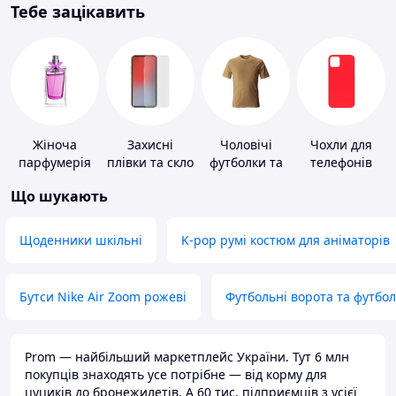
Тебе зацікавить
Жіноча
Захисні
Чоловічі
Чохли для
парфумерія
плівки та скло
футболки та
телефонів
для
майки
Що шукають
портативних
пристроїв
Щоденники шкільні
K-pop румі костюм для аніматорів
Бутси Nike Air Zoom рожеві
Футбольні ворота та футбо
Prom — найбільший маркетплейс України. Тут 6 млн
покупців знаходять усе потрібне — від корму для
цуциків до бронежилетів. А 60 тис. підприємців з усієї