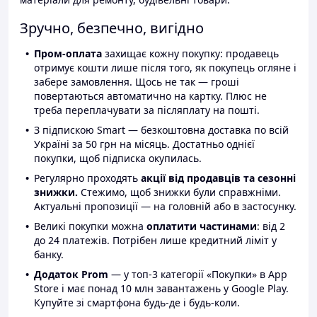
Зручно, безпечно, вигідно
Пром-оплата
захищає кожну покупку: продавець
отримує кошти лише після того, як покупець огляне і
забере замовлення. Щось не так — гроші
повертаються автоматично на картку. Плюс не
треба переплачувати за післяплату на пошті.
З підпискою Smart — безкоштовна доставка по всій
Україні за 50 грн на місяць. Достатньо однієї
покупки, щоб підписка окупилась.
Регулярно проходять
акції від продавців та сезонні
знижки.
Стежимо, щоб знижки були справжніми.
Актуальні пропозиції — на головній або в застосунку.
Великі покупки можна
оплатити частинами
: від 2
до 24 платежів. Потрібен лише кредитний ліміт у
банку.
Додаток Prom
— у топ-3 категорії «Покупки» в App
Store і має понад 10 млн завантажень у Google Play.
Купуйте зі смартфона будь-де і будь-коли.