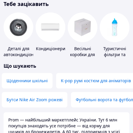
Тебе зацікавить
Деталі для
Кондиціонери
Весільні
Туристичні
автокондиціонерів
коробки для
фільтри та
грошей
пігулки для
Що шукають
питної води
Щоденники шкільні
K-pop румі костюм для аніматорів
Бутси Nike Air Zoom рожеві
Футбольні ворота та футбо
Prom — найбільший маркетплейс України. Тут 6 млн
покупців знаходять усе потрібне — від корму для
цуциків до бронежилетів. А 60 тис. підприємців з усієї