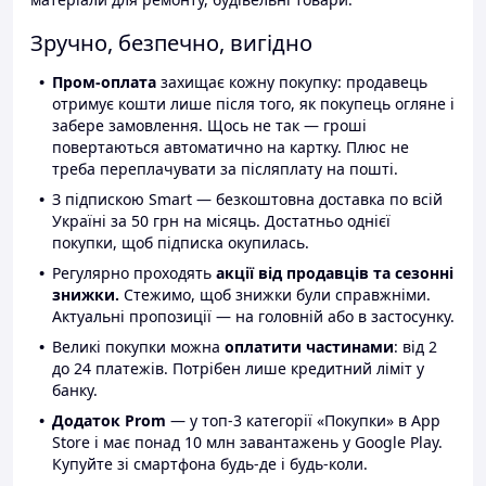
Зручно, безпечно, вигідно
Пром-оплата
захищає кожну покупку: продавець
отримує кошти лише після того, як покупець огляне і
забере замовлення. Щось не так — гроші
повертаються автоматично на картку. Плюс не
треба переплачувати за післяплату на пошті.
З підпискою Smart — безкоштовна доставка по всій
Україні за 50 грн на місяць. Достатньо однієї
покупки, щоб підписка окупилась.
Регулярно проходять
акції від продавців та сезонні
знижки.
Стежимо, щоб знижки були справжніми.
Актуальні пропозиції — на головній або в застосунку.
Великі покупки можна
оплатити частинами
: від 2
до 24 платежів. Потрібен лише кредитний ліміт у
банку.
Додаток Prom
— у топ-3 категорії «Покупки» в App
Store і має понад 10 млн завантажень у Google Play.
Купуйте зі смартфона будь-де і будь-коли.