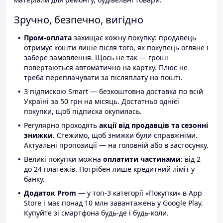
Зручно, безпечно, вигідно
Пром-оплата
захищає кожну покупку: продавець
отримує кошти лише після того, як покупець огляне і
забере замовлення. Щось не так — гроші
повертаються автоматично на картку. Плюс не
треба переплачувати за післяплату на пошті.
З підпискою Smart — безкоштовна доставка по всій
Україні за 50 грн на місяць. Достатньо однієї
покупки, щоб підписка окупилась.
Регулярно проходять
акції від продавців та сезонні
знижки.
Стежимо, щоб знижки були справжніми.
Актуальні пропозиції — на головній або в застосунку.
Великі покупки можна
оплатити частинами
: від 2
до 24 платежів. Потрібен лише кредитний ліміт у
банку.
Додаток Prom
— у топ-3 категорії «Покупки» в App
Store і має понад 10 млн завантажень у Google Play.
Купуйте зі смартфона будь-де і будь-коли.