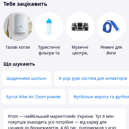
Тебе зацікавить
Газові котли
Туристичні
Музичні
Ремені для
фільтри та
центри,
йоги
пігулки для
магнітоли
Що шукають
питної води
Щоденники шкільні
K-pop румі костюм для аніматорів
Бутси Nike Air Zoom рожеві
Футбольні ворота та футбо
Prom — найбільший маркетплейс України. Тут 6 млн
покупців знаходять усе потрібне — від корму для
цуциків до бронежилетів. А 60 тис. підприємців з усієї