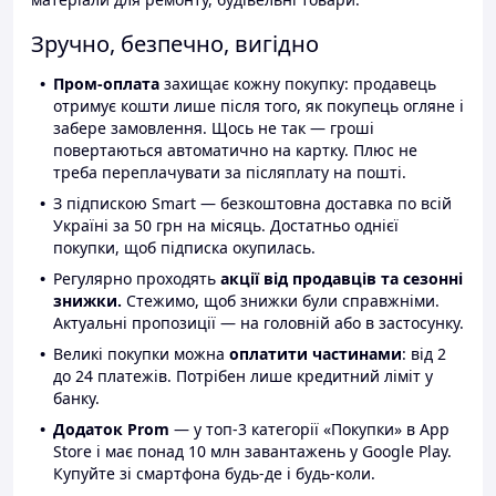
Зручно, безпечно, вигідно
Пром-оплата
захищає кожну покупку: продавець
отримує кошти лише після того, як покупець огляне і
забере замовлення. Щось не так — гроші
повертаються автоматично на картку. Плюс не
треба переплачувати за післяплату на пошті.
З підпискою Smart — безкоштовна доставка по всій
Україні за 50 грн на місяць. Достатньо однієї
покупки, щоб підписка окупилась.
Регулярно проходять
акції від продавців та сезонні
знижки.
Стежимо, щоб знижки були справжніми.
Актуальні пропозиції — на головній або в застосунку.
Великі покупки можна
оплатити частинами
: від 2
до 24 платежів. Потрібен лише кредитний ліміт у
банку.
Додаток Prom
— у топ-3 категорії «Покупки» в App
Store і має понад 10 млн завантажень у Google Play.
Купуйте зі смартфона будь-де і будь-коли.