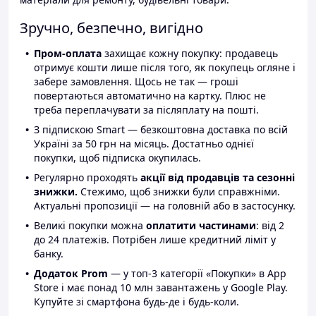
Зручно, безпечно, вигідно
Пром-оплата
захищає кожну покупку: продавець
отримує кошти лише після того, як покупець огляне і
забере замовлення. Щось не так — гроші
повертаються автоматично на картку. Плюс не
треба переплачувати за післяплату на пошті.
З підпискою Smart — безкоштовна доставка по всій
Україні за 50 грн на місяць. Достатньо однієї
покупки, щоб підписка окупилась.
Регулярно проходять
акції від продавців та сезонні
знижки.
Стежимо, щоб знижки були справжніми.
Актуальні пропозиції — на головній або в застосунку.
Великі покупки можна
оплатити частинами
: від 2
до 24 платежів. Потрібен лише кредитний ліміт у
банку.
Додаток Prom
— у топ-3 категорії «Покупки» в App
Store і має понад 10 млн завантажень у Google Play.
Купуйте зі смартфона будь-де і будь-коли.