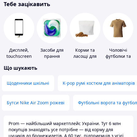
Тебе зацікавить
Дисплей,
Засоби для
Корми та
Чоловічі
touchscreen
прання
ласощі для
футболки та
для телефонів
домашніх
майки
Що шукають
тварин і
птахів
Щоденники шкільні
K-pop румі костюм для аніматорів
Бутси Nike Air Zoom рожеві
Футбольні ворота та футбо
Prom — найбільший маркетплейс України. Тут 6 млн
покупців знаходять усе потрібне — від корму для
цуциків до бронежилетів. А 60 тис. підприємців з усієї