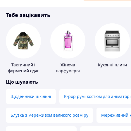
Матеріали для ремонту
Тебе зацікавить
Спорт і відпочинок
Тактичний і
Жіноча
Кухонні плити
формений одяг
парфумерія
Що шукають
Щоденники шкільні
K-pop румі костюм для аніматорі
Блузка з мереживом великого розміру
Мереживний ко