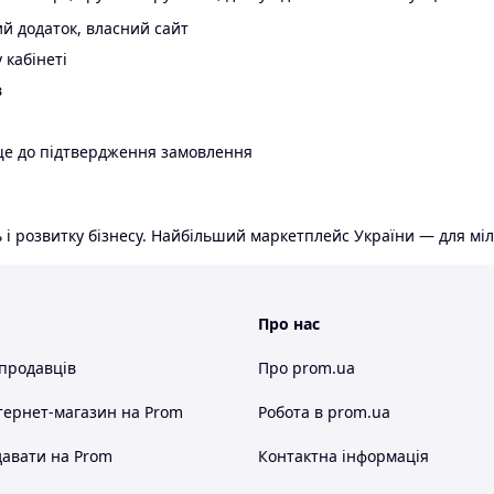
й додаток, власний сайт
 кабінеті
в
ще до підтвердження замовлення
 і розвитку бізнесу. Найбільший маркетплейс України — для міл
Про нас
 продавців
Про prom.ua
тернет-магазин
на Prom
Робота в prom.ua
авати на Prom
Контактна інформація