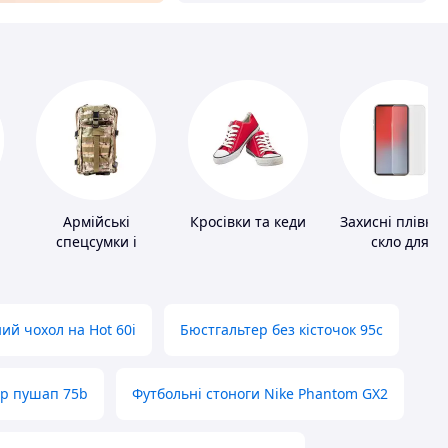
Армійські
Кросівки та кеди
Захисні плівки 
спецсумки і
скло для
рюкзаки
портативних
пристроїв
ий чохол на Hot 60i
Бюстгальтер без кісточок 95с
ер пушап 75b
Футбольні стоноги Nike Phantom GX2