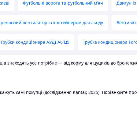
ожеві
Футбольні ворота та футбольний м'яч
Двигун із
реносний вентилятор із контейнером для льоду
Вентилят
Трубки кондиціонера АУДІ А6 Ц5
Трубка кондиціонера Ford
в знаходять усе потрібне — від корму для цуциків до бронежилет
ажуть самі покупці (дослідження Kantar, 2025). Порівнюйте пропо