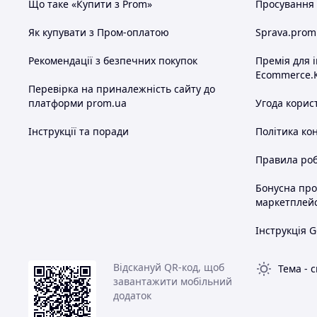
Що таке «Купити з Prom»
Просування в
Як купувати з Пром-оплатою
Sprava.prom
Рекомендації з безпечних покупок
Премія для 
Ecommerce.
Перевірка на приналежність сайту до
платформи prom.ua
Угода корис
Інструкції та поради
Політика ко
Правила роб
Бонусна пр
маркетплей
Інструкція G
Відскануй QR-код, щоб
Тема
-
с
завантажити мобільний
додаток