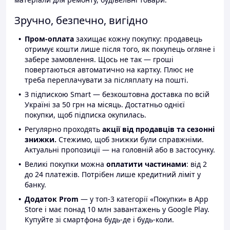
Зручно, безпечно, вигідно
Пром-оплата
захищає кожну покупку: продавець
отримує кошти лише після того, як покупець огляне і
забере замовлення. Щось не так — гроші
повертаються автоматично на картку. Плюс не
треба переплачувати за післяплату на пошті.
З підпискою Smart — безкоштовна доставка по всій
Україні за 50 грн на місяць. Достатньо однієї
покупки, щоб підписка окупилась.
Регулярно проходять
акції від продавців та сезонні
знижки.
Стежимо, щоб знижки були справжніми.
Актуальні пропозиції — на головній або в застосунку.
Великі покупки можна
оплатити частинами
: від 2
до 24 платежів. Потрібен лише кредитний ліміт у
банку.
Додаток Prom
— у топ-3 категорії «Покупки» в App
Store і має понад 10 млн завантажень у Google Play.
Купуйте зі смартфона будь-де і будь-коли.