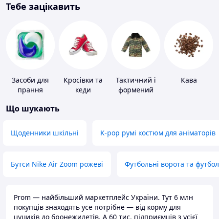
Тебе зацікавить
Засоби для
Кросівки та
Тактичний і
Кава
прання
кеди
формений
одяг
Що шукають
Щоденники шкільні
K-pop румі костюм для аніматорів
Бутси Nike Air Zoom рожеві
Футбольні ворота та футбо
Prom — найбільший маркетплейс України. Тут 6 млн
покупців знаходять усе потрібне — від корму для
цуциків до бронежилетів. А 60 тис. підприємців з усієї