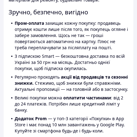
Зручно, безпечно, вигідно
Пром-оплата
захищає кожну покупку: продавець
отримує кошти лише після того, як покупець огляне і
забере замовлення. Щось не так — гроші
повертаються автоматично на картку. Плюс не
треба переплачувати за післяплату на пошті.
З підпискою Smart — безкоштовна доставка по всій
Україні за 50 грн на місяць. Достатньо однієї
покупки, щоб підписка окупилась.
Регулярно проходять
акції від продавців та сезонні
знижки.
Стежимо, щоб знижки були справжніми.
Актуальні пропозиції — на головній або в застосунку.
Великі покупки можна
оплатити частинами
: від 2
до 24 платежів. Потрібен лише кредитний ліміт у
банку.
Додаток Prom
— у топ-3 категорії «Покупки» в App
Store і має понад 10 млн завантажень у Google Play.
Купуйте зі смартфона будь-де і будь-коли.