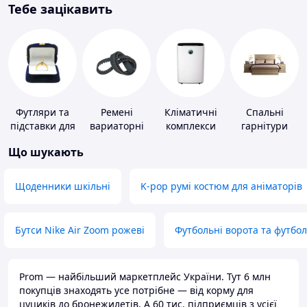
Тебе зацікавить
Футляри та
Ремені
Кліматичні
Спальні
підставки для
вариаторні
комплекси
гарнітури
коштовностей
Що шукають
Щоденники шкільні
K-pop румі костюм для аніматорів
Бутси Nike Air Zoom рожеві
Футбольні ворота та футбо
Prom — найбільший маркетплейс України. Тут 6 млн
покупців знаходять усе потрібне — від корму для
цуциків до бронежилетів. А 60 тис. підприємців з усієї