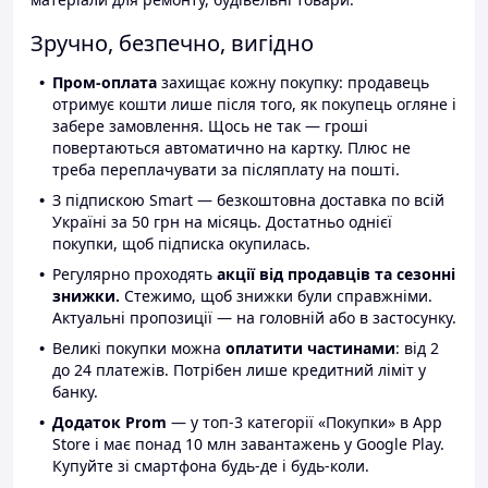
Зручно, безпечно, вигідно
Пром-оплата
захищає кожну покупку: продавець
отримує кошти лише після того, як покупець огляне і
забере замовлення. Щось не так — гроші
повертаються автоматично на картку. Плюс не
треба переплачувати за післяплату на пошті.
З підпискою Smart — безкоштовна доставка по всій
Україні за 50 грн на місяць. Достатньо однієї
покупки, щоб підписка окупилась.
Регулярно проходять
акції від продавців та сезонні
знижки.
Стежимо, щоб знижки були справжніми.
Актуальні пропозиції — на головній або в застосунку.
Великі покупки можна
оплатити частинами
: від 2
до 24 платежів. Потрібен лише кредитний ліміт у
банку.
Додаток Prom
— у топ-3 категорії «Покупки» в App
Store і має понад 10 млн завантажень у Google Play.
Купуйте зі смартфона будь-де і будь-коли.