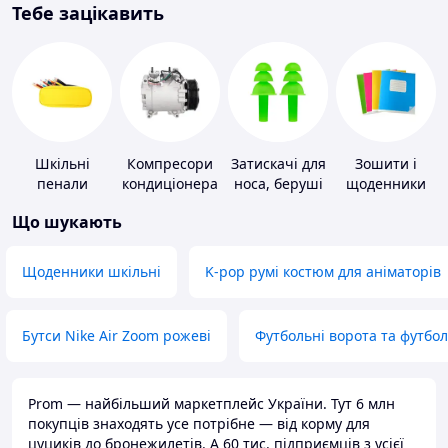
Тебе зацікавить
Шкільні
Компресори
Затискачі для
Зошити і
пенали
кондиціонера
носа, беруші
щоденники
для плавання
Що шукають
Щоденники шкільні
K-pop румі костюм для аніматорів
Бутси Nike Air Zoom рожеві
Футбольні ворота та футбо
Prom — найбільший маркетплейс України. Тут 6 млн
покупців знаходять усе потрібне — від корму для
цуциків до бронежилетів. А 60 тис. підприємців з усієї