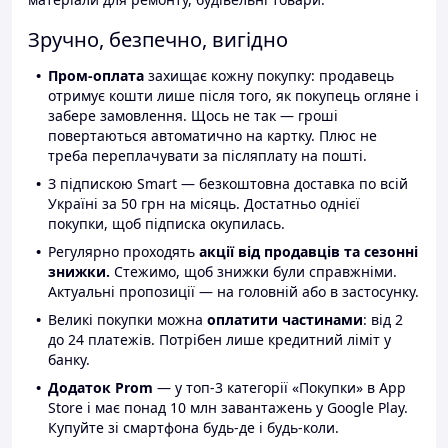
Зручно, безпечно, вигідно
Пром-оплата
захищає кожну покупку: продавець
отримує кошти лише після того, як покупець огляне і
забере замовлення. Щось не так — гроші
повертаються автоматично на картку. Плюс не
треба переплачувати за післяплату на пошті.
З підпискою Smart — безкоштовна доставка по всій
Україні за 50 грн на місяць. Достатньо однієї
покупки, щоб підписка окупилась.
Регулярно проходять
акції від продавців та сезонні
знижки.
Стежимо, щоб знижки були справжніми.
Актуальні пропозиції — на головній або в застосунку.
Великі покупки можна
оплатити частинами
: від 2
до 24 платежів. Потрібен лише кредитний ліміт у
банку.
Додаток Prom
— у топ-3 категорії «Покупки» в App
Store і має понад 10 млн завантажень у Google Play.
Купуйте зі смартфона будь-де і будь-коли.