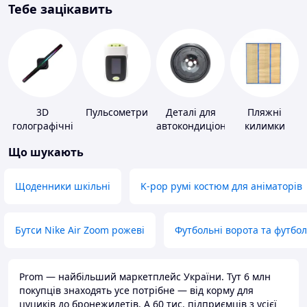
Тебе зацікавить
3D
Пульсометри
Деталі для
Пляжні
голографічні
автокондиціонерів
килимки
пристрої
Що шукають
Щоденники шкільні
K-pop румі костюм для аніматорів
Бутси Nike Air Zoom рожеві
Футбольні ворота та футбо
Prom — найбільший маркетплейс України. Тут 6 млн
покупців знаходять усе потрібне — від корму для
цуциків до бронежилетів. А 60 тис. підприємців з усієї