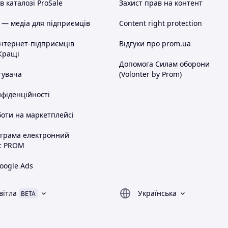
 каталозі ProSale
Захист прав на контент
 — медіа для підприємців
Content right protection
інтернет-підприємців
Відгуки про prom.ua
Кращі
Допомога Силам оборони
тувача
(Volonter by Prom)
нфіденційності
оти на маркетплейсі
ограма електронний
с PROM
oogle Ads
вітла
Українська
BETA