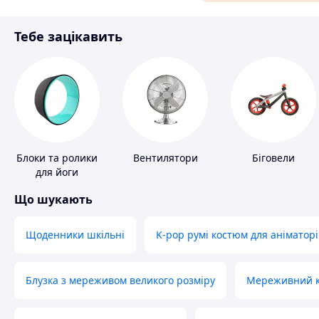
Матеріали для ремонту
Тебе зацікавить
Спорт і відпочинок
Блоки та ролики
Вентилятори
Біговели
для йоги
Що шукають
Щоденники шкільні
K-pop румі костюм для аніматорі
Блузка з мереживом великого розміру
Мереживний ко