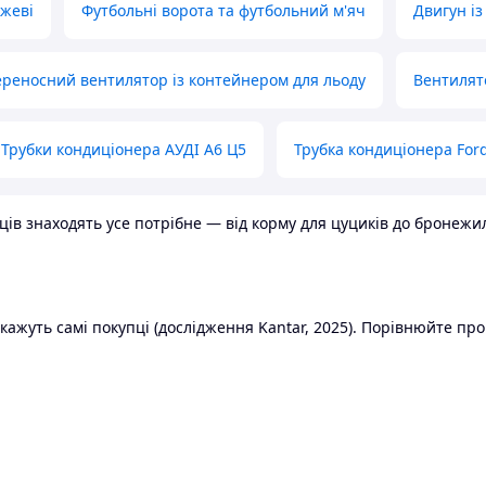
ожеві
Футбольні ворота та футбольний м'яч
Двигун із
реносний вентилятор із контейнером для льоду
Вентилят
Трубки кондиціонера АУДІ А6 Ц5
Трубка кондиціонера Ford
в знаходять усе потрібне — від корму для цуциків до бронежилет
ажуть самі покупці (дослідження Kantar, 2025). Порівнюйте пропо