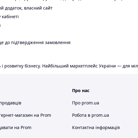
й додаток, власний сайт
 кабінеті
в
ще до підтвердження замовлення
 і розвитку бізнесу. Найбільший маркетплейс України — для міл
Про нас
 продавців
Про prom.ua
тернет-магазин
на Prom
Робота в prom.ua
авати на Prom
Контактна інформація