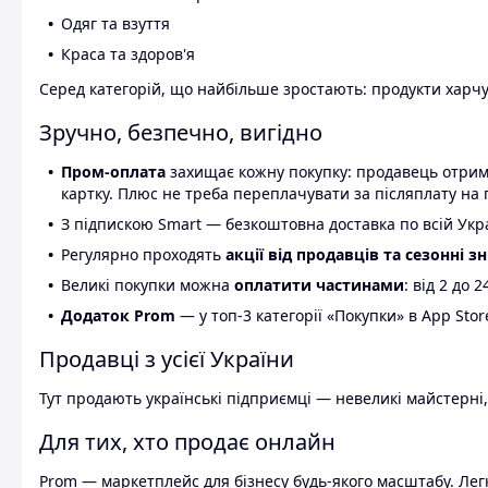
Одяг та взуття
Краса та здоров'я
Серед категорій, що найбільше зростають: продукти харчув
Зручно, безпечно, вигідно
Пром-оплата
захищає кожну покупку: продавець отриму
картку. Плюс не треба переплачувати за післяплату на 
З підпискою Smart — безкоштовна доставка по всій Украї
Регулярно проходять
акції від продавців та сезонні з
Великі покупки можна
оплатити частинами
: від 2 до 
Додаток Prom
— у топ-3 категорії «Покупки» в App Stor
Продавці з усієї України
Тут продають українські підприємці — невеликі майстерні,
Для тих, хто продає онлайн
Prom — маркетплейс для бізнесу будь-якого масштабу. Легк