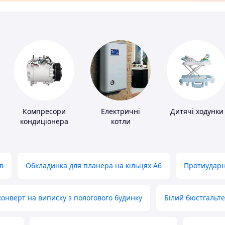
Компресори
Електричні
Дитячі ходунки
кондиціонера
котли
в
Обкладинка для планера на кільцях А6
Протиударн
нверт на виписку з пологового будинку
Білий бюстгальт