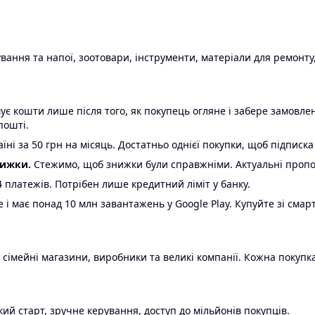
ання та напої, зоотовари, інструменти, матеріали для ремонту,
є кошти лише після того, як покупець огляне і забере замовл
пошті.
ні за 50 грн на місяць. Достатньо однієї покупки, щоб підписка
нижки.
Стежимо, щоб знижки були справжніми. Актуальні пропози
24 платежів. Потрібен лише кредитний ліміт у банку.
e і має понад 10 млн завантажень у Google Play. Купуйте зі смар
 сімейні магазини, виробники та великі компанії. Кожна покупка
ий старт, зручне керування, доступ до мільйонів покупців.