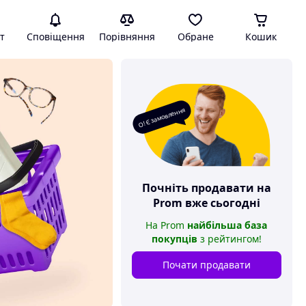
т
Сповіщення
Порівняння
Обране
Кошик
О! Є замовлення
Почніть продавати на
Prom
вже сьогодні
На
Prom
найбільша база
покупців
з рейтингом
!
Почати продавати