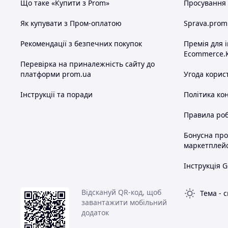
Що таке «Купити з Prom»
Просування в
Як купувати з Пром-оплатою
Sprava.prom
Рекомендації з безпечних покупок
Премія для 
Ecommerce.
Перевірка на приналежність сайту до
платформи prom.ua
Угода корис
Інструкції та поради
Політика ко
Правила роб
Бонусна пр
маркетплей
Інструкція G
Відскануй QR-код, щоб
Тема
-
с
завантажити мобільний
додаток