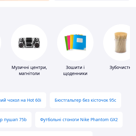
Музичні центри,
Зошити і
Зубочистки
магнітоли
щоденники
ий чохол на Hot 60i
Бюстгальтер без кісточок 95с
ер пушап 75b
Футбольні стоноги Nike Phantom GX2