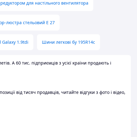
 редуктором для настільного вентилятора
ор-люстра стельовий E 27
 Galaxy 1.9tdi
Шини легкові бу 195R14c
ів. А 60 тис. підприємців з усієї країни продають і
зиції від тисяч продавців, читайте відгуки з фото і відео,