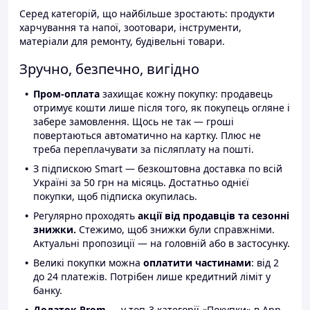
Серед категорій, що найбільше зростають: продукти
харчування та напої, зоотовари, інструменти,
матеріали для ремонту, будівельні товари.
Зручно, безпечно, вигідно
Пром-оплата
захищає кожну покупку: продавець
отримує кошти лише після того, як покупець огляне і
забере замовлення. Щось не так — гроші
повертаються автоматично на картку. Плюс не
треба переплачувати за післяплату на пошті.
З підпискою Smart — безкоштовна доставка по всій
Україні за 50 грн на місяць. Достатньо однієї
покупки, щоб підписка окупилась.
Регулярно проходять
акції від продавців та сезонні
знижки.
Стежимо, щоб знижки були справжніми.
Актуальні пропозиції — на головній або в застосунку.
Великі покупки можна
оплатити частинами
: від 2
до 24 платежів. Потрібен лише кредитний ліміт у
банку.
Додаток Prom
— у топ-3 категорії «Покупки» в App