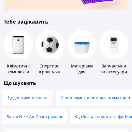
Тебе зацікавить
Кліматичні
Спортивні
Матеріали
Запчастини
комплекси
ігрові м'ячі
для
та аксесуари
облаштування
для побутових
Що шукають
промислових
кондиціонерів
підлог
Щоденники шкільні
K-pop румі костюм для аніматорів
Бутси Nike Air Zoom рожеві
Футбольні ворота та футбо