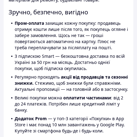
Зручно, безпечно, вигідно
Пром-оплата
захищає кожну покупку: продавець
отримує кошти лише після того, як покупець огляне і
забере замовлення. Щось не так — гроші
повертаються автоматично на картку. Плюс не
треба переплачувати за післяплату на пошті.
З підпискою Smart — безкоштовна доставка по всій
Україні за 50 грн на місяць. Достатньо однієї
покупки, щоб підписка окупилась.
Регулярно проходять
акції від продавців та сезонні
знижки.
Стежимо, щоб знижки були справжніми.
Актуальні пропозиції — на головній або в застосунку.
Великі покупки можна
оплатити частинами
: від 2
до 24 платежів. Потрібен лише кредитний ліміт у
банку.
Додаток Prom
— у топ-3 категорії «Покупки» в App
Store і має понад 10 млн завантажень у Google Play.
Купуйте зі смартфона будь-де і будь-коли.