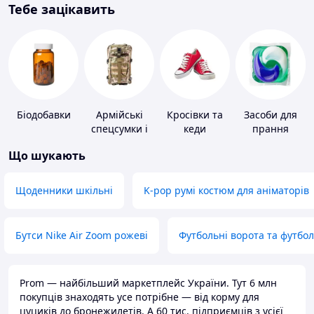
Тебе зацікавить
Біодобавки
Армійські
Кросівки та
Засоби для
спецсумки і
кеди
прання
рюкзаки
Що шукають
Щоденники шкільні
K-pop румі костюм для аніматорів
Бутси Nike Air Zoom рожеві
Футбольні ворота та футбо
Prom — найбільший маркетплейс України. Тут 6 млн
покупців знаходять усе потрібне — від корму для
цуциків до бронежилетів. А 60 тис. підприємців з усієї