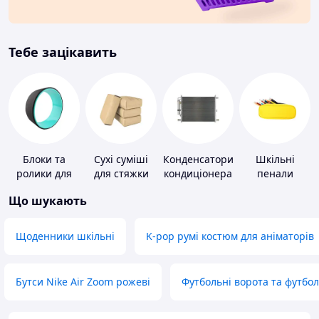
Тебе зацікавить
Блоки та
Сухі суміші
Конденсатори
Шкільні
ролики для
для стяжки
кондиціонера
пенали
йоги
підлоги
Що шукають
Щоденники шкільні
K-pop румі костюм для аніматорів
Бутси Nike Air Zoom рожеві
Футбольні ворота та футбо