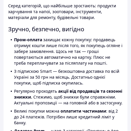
Серед категорій, що найбільше зростають: продукти
харчування та напої, зоотовари, інструменти,
матеріали для ремонту, будівельні товари.
Зручно, безпечно, вигідно
Пром-оплата
захищає кожну покупку: продавець
отримує кошти лише після того, як покупець огляне і
забере замовлення. Щось не так — гроші
повертаються автоматично на картку. Плюс не
треба переплачувати за післяплату на пошті.
З підпискою Smart — безкоштовна доставка по всій
Україні за 50 грн на місяць. Достатньо однієї
покупки, щоб підписка окупилась.
Регулярно проходять
акції від продавців та сезонні
знижки.
Стежимо, щоб знижки були справжніми.
Актуальні пропозиції — на головній або в застосунку.
Великі покупки можна
оплатити частинами
: від 2
до 24 платежів. Потрібен лише кредитний ліміт у
банку.
Додаток Prom
— у топ-3 категорії «Покупки» в App