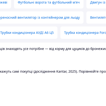
ожеві
Футбольні ворота та футбольний м'яч
Двигун із
реносний вентилятор із контейнером для льоду
Вентилят
Трубки кондиціонера АУДІ А6 Ц5
Трубка кондиціонера Ford
в знаходять усе потрібне — від корму для цуциків до бронежилет
ажуть самі покупці (дослідження Kantar, 2025). Порівнюйте пропо