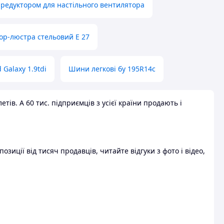
 редуктором для настільного вентилятора
ор-люстра стельовий E 27
 Galaxy 1.9tdi
Шини легкові бу 195R14c
ів. А 60 тис. підприємців з усієї країни продають і
зиції від тисяч продавців, читайте відгуки з фото і відео,