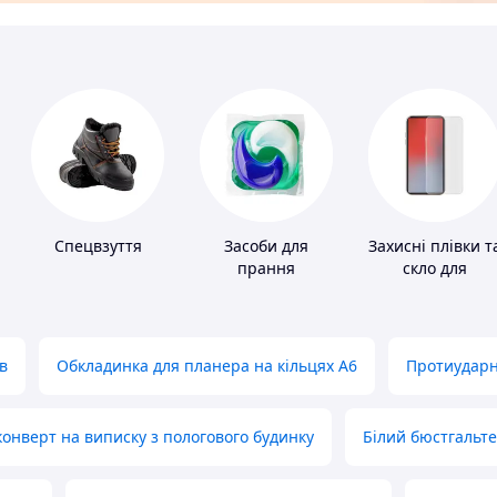
Спецвзуття
Засоби для
Захисні плівки т
прання
скло для
портативних
пристроїв
в
Обкладинка для планера на кільцях А6
Протиударн
нверт на виписку з пологового будинку
Білий бюстгальт