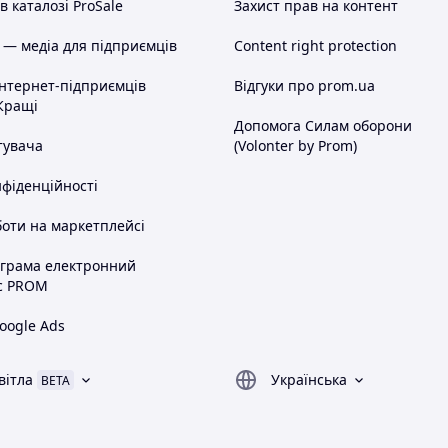
 каталозі ProSale
Захист прав на контент
 — медіа для підприємців
Content right protection
інтернет-підприємців
Відгуки про prom.ua
Кращі
Допомога Силам оборони
тувача
(Volonter by Prom)
нфіденційності
оти на маркетплейсі
ограма електронний
с PROM
oogle Ads
вітла
Українська
BETA