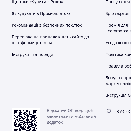
Що таке «Купити з Prom»
Просування в
Як купувати з Пром-оплатою
Sprava.prom
Рекомендації з безпечних покупок
Премія для 
Ecommerce.
Перевірка на приналежність сайту до
платформи prom.ua
Угода корис
Інструкції та поради
Політика ко
Правила роб
Бонусна пр
маркетплей
Інструкція G
Відскануй QR-код, щоб
Тема
-
с
завантажити мобільний
додаток