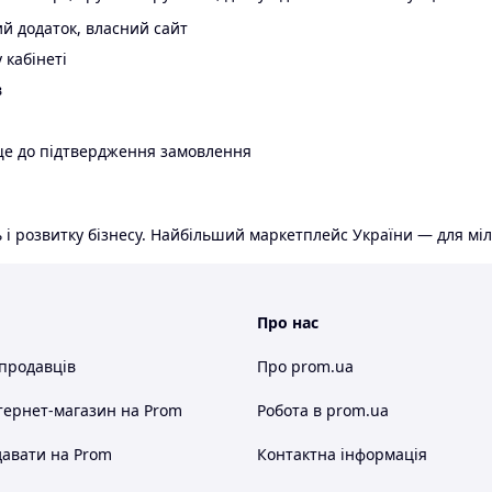
й додаток, власний сайт
 кабінеті
в
ще до підтвердження замовлення
 і розвитку бізнесу. Найбільший маркетплейс України — для міл
Про нас
 продавців
Про prom.ua
тернет-магазин
на Prom
Робота в prom.ua
авати на Prom
Контактна інформація