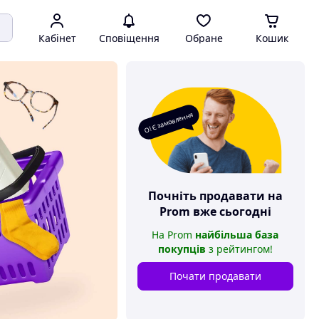
Кабінет
Сповіщення
Обране
Кошик
О! Є замовлення
Почніть продавати на
Prom
вже сьогодні
На
Prom
найбільша база
покупців
з рейтингом
!
Почати продавати