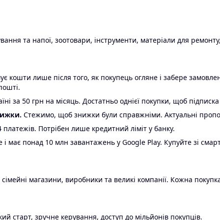
ання та напої, зоотовари, інструменти, матеріали для ремонту,
є кошти лише після того, як покупець огляне і забере замовл
пошті.
ні за 50 грн на місяць. Достатньо однієї покупки, щоб підписка
нижки.
Стежимо, щоб знижки були справжніми. Актуальні пропози
24 платежів. Потрібен лише кредитний ліміт у банку.
e і має понад 10 млн завантажень у Google Play. Купуйте зі смар
 сімейні магазини, виробники та великі компанії. Кожна покупка
ий старт, зручне керування, доступ до мільйонів покупців.