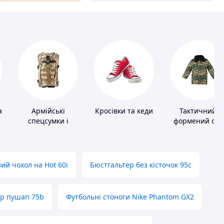
а
Армійські
Кросівки та кеди
Тактичний і
спецсумки і
формений одя
рюкзаки
ий чохол на Hot 60i
Бюстгальтер без кісточок 95с
ер пушап 75b
Футбольні стоноги Nike Phantom GX2