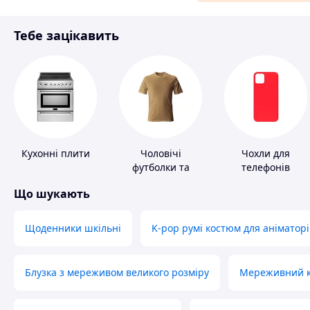
Матеріали для ремонту
Тебе зацікавить
Спорт і відпочинок
Кухонні плити
Чоловічі
Чохли для
футболки та
телефонів
майки
Що шукають
Щоденники шкільні
K-pop румі костюм для аніматорі
Блузка з мереживом великого розміру
Мереживний ко