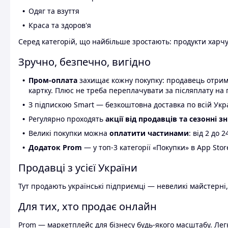
Одяг та взуття
Краса та здоров'я
Серед категорій, що найбільше зростають: продукти харчув
Зручно, безпечно, вигідно
Пром-оплата
захищає кожну покупку: продавець отриму
картку. Плюс не треба переплачувати за післяплату на 
З підпискою Smart — безкоштовна доставка по всій Украї
Регулярно проходять
акції від продавців та сезонні з
Великі покупки можна
оплатити частинами
: від 2 до 
Додаток Prom
— у топ-3 категорії «Покупки» в App Stor
Продавці з усієї України
Тут продають українські підприємці — невеликі майстерні,
Для тих, хто продає онлайн
Prom — маркетплейс для бізнесу будь-якого масштабу. Легк