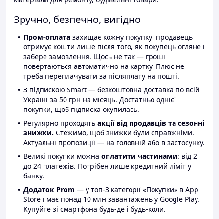
Зручно, безпечно, вигідно
Пром-оплата
захищає кожну покупку: продавець
отримує кошти лише після того, як покупець огляне і
забере замовлення. Щось не так — гроші
повертаються автоматично на картку. Плюс не
треба переплачувати за післяплату на пошті.
З підпискою Smart — безкоштовна доставка по всій
Україні за 50 грн на місяць. Достатньо однієї
покупки, щоб підписка окупилась.
Регулярно проходять
акції від продавців та сезонні
знижки.
Стежимо, щоб знижки були справжніми.
Актуальні пропозиції — на головній або в застосунку.
Великі покупки можна
оплатити частинами
: від 2
до 24 платежів. Потрібен лише кредитний ліміт у
банку.
Додаток Prom
— у топ-3 категорії «Покупки» в App
Store і має понад 10 млн завантажень у Google Play.
Купуйте зі смартфона будь-де і будь-коли.