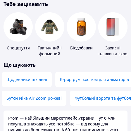
Тебе зацікавить
Спецвзуття
Тактичний і
Біодобавки
Захисні
формений
плівки та скло
одяг
для
Що шукають
портативних
пристроїв
Щоденники шкільні
K-pop румі костюм для аніматорів
Бутси Nike Air Zoom рожеві
Футбольні ворота та футбо
Prom — найбільший маркетплейс України. Тут 6 млн
покупців знаходять усе потрібне — від корму для
цуциків до бронежилетів. А 60 тис. підприємців з усієї