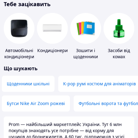
Тебе зацікавить
Автомобільні
Кондиціонери
Зошити і
Засоби від
кондиціонери
щоденники
комах
Що шукають
Щоденники шкільні
K-pop румі костюм для аніматорів
Бутси Nike Air Zoom рожеві
Футбольні ворота та футбо
Prom — найбільший маркетплейс України. Тут 6 млн
покупців знаходять усе потрібне — від корму для
цуциків до бронежилетів. А 60 тис. підприємців з усієї