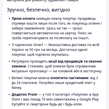
Зручно, безпечно, вигідно
Пром-оплата
захищає кожну покупку: продавець
отримує кошти лише після того, як покупець огляне і
забере замовлення. Щось не так — гроші
повертаються автоматично на картку. Плюс не
треба переплачувати за післяплату на пошті.
З підпискою Smart — безкоштовна доставка по всій
Україні за 50 грн на місяць. Достатньо однієї
покупки, щоб підписка окупилась.
Регулярно проходять
акції від продавців та сезонні
знижки.
Стежимо, щоб знижки були справжніми.
Актуальні пропозиції — на головній або в застосунку.
Великі покупки можна
оплатити частинами
: від 2
до 24 платежів. Потрібен лише кредитний ліміт у
банку.
Додаток Prom
— у топ-3 категорії «Покупки» в App
Store і має понад 10 млн завантажень у Google Play.
Купуйте зі смартфона будь-де і будь-коли.