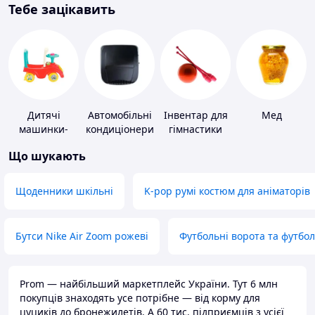
Тебе зацікавить
Дитячі
Автомобільні
Інвентар для
Мед
машинки-
кондиціонери
гімнастики
каталки
Що шукають
Щоденники шкільні
K-pop румі костюм для аніматорів
Бутси Nike Air Zoom рожеві
Футбольні ворота та футбо
Prom — найбільший маркетплейс України. Тут 6 млн
покупців знаходять усе потрібне — від корму для
цуциків до бронежилетів. А 60 тис. підприємців з усієї