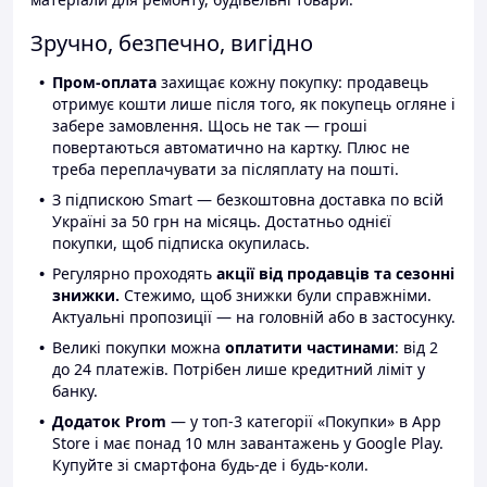
Зручно, безпечно, вигідно
Пром-оплата
захищає кожну покупку: продавець
отримує кошти лише після того, як покупець огляне і
забере замовлення. Щось не так — гроші
повертаються автоматично на картку. Плюс не
треба переплачувати за післяплату на пошті.
З підпискою Smart — безкоштовна доставка по всій
Україні за 50 грн на місяць. Достатньо однієї
покупки, щоб підписка окупилась.
Регулярно проходять
акції від продавців та сезонні
знижки.
Стежимо, щоб знижки були справжніми.
Актуальні пропозиції — на головній або в застосунку.
Великі покупки можна
оплатити частинами
: від 2
до 24 платежів. Потрібен лише кредитний ліміт у
банку.
Додаток Prom
— у топ-3 категорії «Покупки» в App
Store і має понад 10 млн завантажень у Google Play.
Купуйте зі смартфона будь-де і будь-коли.