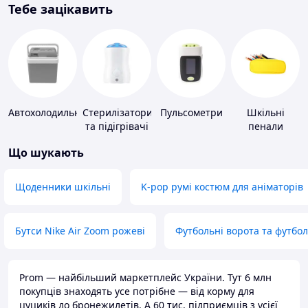
Тебе зацікавить
Автохолодильники
Стерилізатори
Пульсометри
Шкільні
та підігрівачі
пенали
для дитячого
Що шукають
харчування
Щоденники шкільні
K-pop румі костюм для аніматорів
Бутси Nike Air Zoom рожеві
Футбольні ворота та футбо
Prom — найбільший маркетплейс України. Тут 6 млн
покупців знаходять усе потрібне — від корму для
цуциків до бронежилетів. А 60 тис. підприємців з усієї