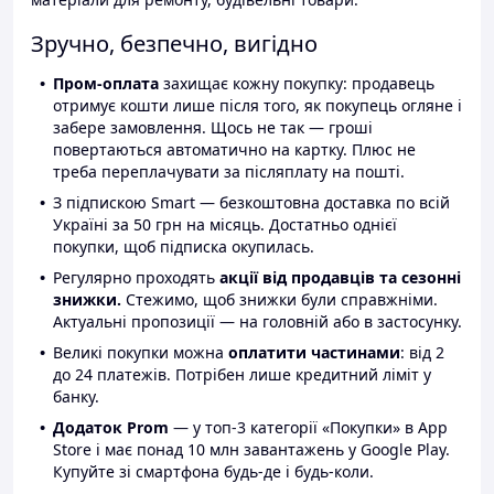
Зручно, безпечно, вигідно
Пром-оплата
захищає кожну покупку: продавець
отримує кошти лише після того, як покупець огляне і
забере замовлення. Щось не так — гроші
повертаються автоматично на картку. Плюс не
треба переплачувати за післяплату на пошті.
З підпискою Smart — безкоштовна доставка по всій
Україні за 50 грн на місяць. Достатньо однієї
покупки, щоб підписка окупилась.
Регулярно проходять
акції від продавців та сезонні
знижки.
Стежимо, щоб знижки були справжніми.
Актуальні пропозиції — на головній або в застосунку.
Великі покупки можна
оплатити частинами
: від 2
до 24 платежів. Потрібен лише кредитний ліміт у
банку.
Додаток Prom
— у топ-3 категорії «Покупки» в App
Store і має понад 10 млн завантажень у Google Play.
Купуйте зі смартфона будь-де і будь-коли.