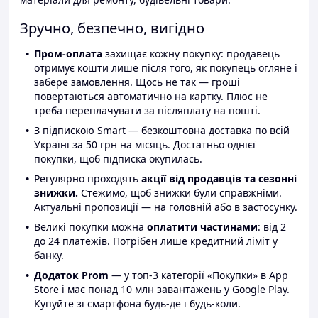
Зручно, безпечно, вигідно
Пром-оплата
захищає кожну покупку: продавець
отримує кошти лише після того, як покупець огляне і
забере замовлення. Щось не так — гроші
повертаються автоматично на картку. Плюс не
треба переплачувати за післяплату на пошті.
З підпискою Smart — безкоштовна доставка по всій
Україні за 50 грн на місяць. Достатньо однієї
покупки, щоб підписка окупилась.
Регулярно проходять
акції від продавців та сезонні
знижки.
Стежимо, щоб знижки були справжніми.
Актуальні пропозиції — на головній або в застосунку.
Великі покупки можна
оплатити частинами
: від 2
до 24 платежів. Потрібен лише кредитний ліміт у
банку.
Додаток Prom
— у топ-3 категорії «Покупки» в App
Store і має понад 10 млн завантажень у Google Play.
Купуйте зі смартфона будь-де і будь-коли.