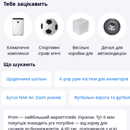
Тебе зацікавить
Кліматичні
Спортивні
Весільні
Деталі для
комплекси
ігрові м'ячі
коробки для
автокондиціоне
грошей
Що шукають
Щоденники шкільні
K-pop румі костюм для аніматорів
Бутси Nike Air Zoom рожеві
Футбольні ворота та футбо
Prom — найбільший маркетплейс України. Тут 6 млн
покупців знаходять усе потрібне — від корму для
цуциків до бронежилетів. А 60 тис. підприємців з усієї