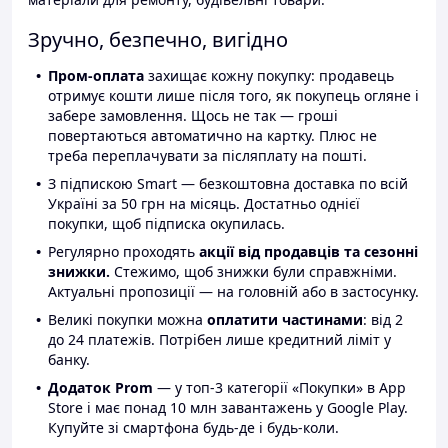
Зручно, безпечно, вигідно
Пром-оплата
захищає кожну покупку: продавець
отримує кошти лише після того, як покупець огляне і
забере замовлення. Щось не так — гроші
повертаються автоматично на картку. Плюс не
треба переплачувати за післяплату на пошті.
З підпискою Smart — безкоштовна доставка по всій
Україні за 50 грн на місяць. Достатньо однієї
покупки, щоб підписка окупилась.
Регулярно проходять
акції від продавців та сезонні
знижки.
Стежимо, щоб знижки були справжніми.
Актуальні пропозиції — на головній або в застосунку.
Великі покупки можна
оплатити частинами
: від 2
до 24 платежів. Потрібен лише кредитний ліміт у
банку.
Додаток Prom
— у топ-3 категорії «Покупки» в App
Store і має понад 10 млн завантажень у Google Play.
Купуйте зі смартфона будь-де і будь-коли.