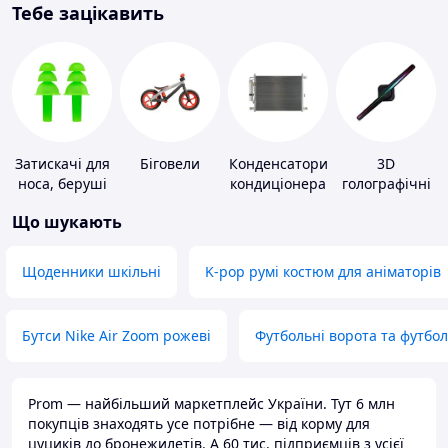
Тебе зацікавить
Затискачі для
Біговели
Конденсатори
3D
носа, беруші
кондиціонера
голографічні
для плавання
пристрої
Що шукають
Щоденники шкільні
K-pop румі костюм для аніматорів
Бутси Nike Air Zoom рожеві
Футбольні ворота та футбо
Prom — найбільший маркетплейс України. Тут 6 млн
покупців знаходять усе потрібне — від корму для
цуциків до бронежилетів. А 60 тис. підприємців з усієї